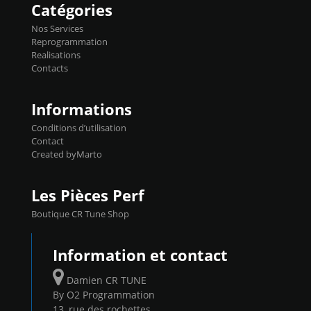
Catégories
précise et performante. Vous pourrez
basculer de la carto sans plomb à Ethanol à
Nos Services
l'aide du flashpro OPTION ECONOMIQUES
Reprogrammation
Reprog SP 98 sur le calculateur d'origine
Realisations
450€ TTC Un gain d'environ 10cv et 15nm
Contacts
...
Informations
Conditions d’utilisation
Contact
Created byMarto
Les Pièces Perf
Boutique CR Tune Shop
Information et contact
Damien CR TUNE
By O2 Programmation
13, rue des rochettes