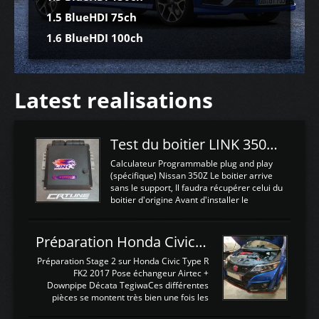
1.5 BlueHDI 75ch
1.6 BlueHDI 100ch
Latest realisations
Test du boitier LINK 350Z Plugin ECU
Calculateur Programmable plug and play
(spécifique) Nissan 350Z Le boitier arrive
sans le support, Il faudra récupérer celui du
boitier d'origine Avant d'installer le
calculateur dans la voiture, nous allons
connecter le harness d'extension afin
d'envoyer l'information de la large bande
Préparation Honda Civic Type R FK2
dans le boitier. sydney sweeney deepfake
La sortie 0-5V de l'afr sera connectée sur
Préparation Stage 2 sur Honda Civic Type R
l'entrée AN Volt 8 et GndAN pour
FK2 2017 Pose échangeur Airtec +
Analogique, et Volt car l'information est une
Downpipe Décata TegiwaCes différentes
tension (Pas une résistance variable d'un
pièces se montent très bien une fois les
capteur de pression ou de température Il
passages de roues et l'imposant fond plat