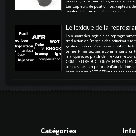
pression; suralimentation, essence, huile,
Les Capteurs de position. Les capteurs de
gestion électronique. C'est avec ces ...
Le lexique de la reprog
La plupart des logiciels de reprogrammati
traduction en Français des principaux te
gestion moteur. Vous pouvez utiliser la fo
terme N'hésitez pas à commenter si un t
manquant, au plaisir de lire votre retou
COMPLETTRADUCTIONVALEURS ATTENDUE
temperaturetemperature d'air d'admissi
moteurs suralsECT/CTSengine coolant t
moteurtemp ex. a froid 80-100°C a ...
Catégories
Inf