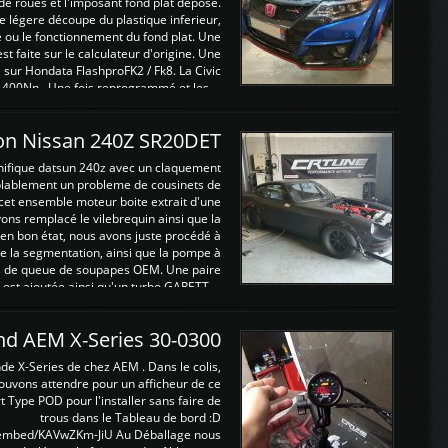
de roues et l'imposant fond plat déposé.
légere découpe du plastique inferieur,
e ou le fonctionnement du fond plat. Une
 faite sur le calculateur d'origine. Une
sur Hondata FlashproFK2 / Fk8. La Civic
 400Nn , Une fois reprogrammé et les ...
on Nissan 240Z SR20DET
nifique datsun 240z avec un claquement
blablement un probleme de cousinets de
cet ensemble moteur boite extrait d'une
ns remplacé le vilebrequin ainsi que la
t en bon état, nous avons juste procédé à
 la segmentation, ainsi que la pompe à
ints de queue de soupapes OEM. Une paire
est ajoutée ainsi qu'un turbo GARETT ...
and AEM X-Series 30-0300
nde X-Series de chez AEM . Dans le colis,
ouvons attendre pour un afficheur de ce
t Type POD pour l'installer sans faire de
trous dans le Tableau de bord :D
/embed/KAVwZKm-JiU Au Déballage nous