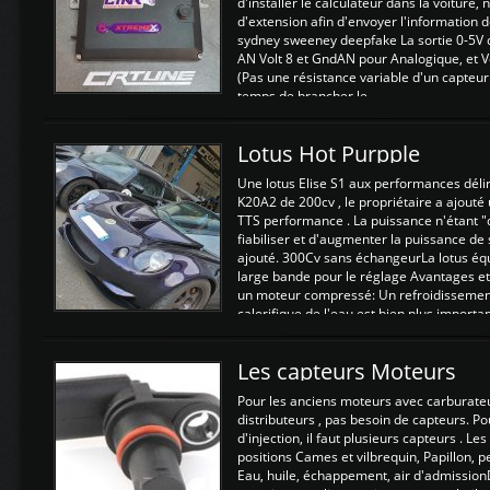
d'installer le calculateur dans la voiture,
d'extension afin d'envoyer l'information d
sydney sweeney deepfake La sortie 0-5V d
AN Volt 8 et GndAN pour Analogique, et Vo
(Pas une résistance variable d'un capteur
temps de brancher le ...
Lotus Hot Purpple
Une lotus Elise S1 aux performances dél
K20A2 de 200cv , le propriétaire a ajouté
TTS performance . La puissance n'étant "
fiabiliser et d'augmenter la puissance de
ajouté. 300Cv sans échangeurLa lotus éq
large bande pour le réglage Avantages et
un moteur compressé: Un refroidissement 
calorifique de l'eau est bien plus importan
Les capteurs Moteurs
Pour les anciens moteurs avec carburate
distributeurs , pas besoin de capteurs. P
d'injection, il faut plusieurs capteurs . L
positions Cames et vilbrequin, Papillon, 
Eau, huile, échappement, air d'admission