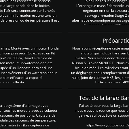
 nous allons connecter le harness
bien une fois les passages 
e la large bande dans le boitier.
L'échangeur massif demande une 
e l'afr sera connectée sur l'entrée
negénant en rien la structur
lt car l'information est une tension
reprogrammation Stage 2 est
 de pression ou de température Il est
alternative économique au passage 
développe d'origine 310cv et
Préparati
irantes, Monté avec un moteur Honda
Nous avons réceptionné cette mag
 un compresseur Rotrex avec un Kit
moteur qui indiquait vraisem
que" de 300cv, David a décidé de
bielles. Nous avons donc déposé 
 son moteur: un watercooler a été
Nissan S13 avec SR20DET . Nous avo
uipée d'un Hondata Kpro et d'une
bielle abimée. Les cylindres étan
 inconvénients d'un watercooler sur
un déglaçage et au remplacement de
plus efficace: La capacité
huile, Joint de culasse HKS, les jo
te que celle de ...
d'arbres a cames HKS 
Test de la large B
ur et système d'allumage avec
J'ai testé pour vous la large ba
our tous les moteurs avec calculateur
nous trouvons tout ce que nous p
es capteurs de positions; Capteurs de
genre, sauf peut être un suppor
pedale.Les capteurs de température;
Débimetre (air)Les capteurs de
https://www.youtube.com