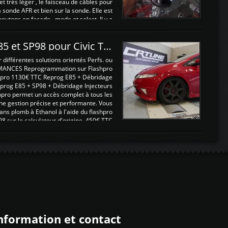
 et très léger , le faisceau de câbles pour
a sonde AFR et bien sur la sonde. Elle est
 boutons en façade , mode et select. Il y a
différentes fonctions ...
Reprogrammations E85 et SP98 pour Civic Type R FN2
ifférentes solutions orientés Perfs. ou
MANCES Reprogrammation sur Flashpro
pro 1130€ TTC Reprog E85 + Débridage
eprog E85 + SP98 + Débridage Injecteurs
hpro permet un accès complet à tous les
ne gestion précise et performante. Vous
ans plomb à Ethanol à l'aide du flashpro
sur le calculateur d'origine 450€ TTC
Un gain d'environ 10cv et 15nm ...
nformation et contact