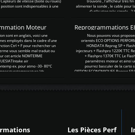
 Capteurs de vitesse (boite ou roues)
trouvons , l'afficheur très fin
 position sont indispensables à une
alimenter la sonde , le cable pour l
d'utilisation très simple , 2
rammation Moteur
on sont en anglais, voici une
Nous pouvons vous proposer d
rmes employés dans le cadre d'une
orientés ECO OPTIONS PERFOR
nction Ctrl + F pour rechercher un
HONDATA Reprog SP + Flash
erme vous semble mal traduit ou
injecteurs + Flashpro 1220€ TTC R
r sur cet article NOMTERME
+ Flashpro 1370€ TTC Le Flas
SIATIntake air
paramètres moteur et ainsi u
ontemp ex. pour atmo -30- 80°C
pourrez basculer de la carto s
emperaturetemperature ldr
OPTION ECONOMIQUES Reprog SP 98 
ormations
Les Pièces Perf
I