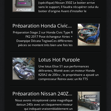
(spécifique) Nissan 350Z Le boitier arrive
sans le support, Il faudra récupérer celui du
boitier d'origine Avant d'installer le
calculateur dans la voiture, nous allons
connecter le harness d'extension afin
d'envoyer l'information de la large bande
Préparation Honda Civic Type R FK2
dans le boitier. sydney sweeney deepfake
La sortie 0-5V de l'afr sera connectée sur
Préparation Stage 2 sur Honda Civic Type R
l'entrée AN Volt 8 et GndAN pour
FK2 2017 Pose échangeur Airtec +
Analogique, et Volt car l'information est une
Downpipe Décata TegiwaCes différentes
tension (Pas une résistance variable d'un
pièces se montent très bien une fois les
capteur de pression ou de température Il
passages de roues et l'imposant fond plat
est temps de brancher le ...
déposé. L'échangeur massif demande une
légere découpe du plastique inferieur,
Lotus Hot Purpple
negénant en rien la structure ou le
fonctionnement du fond plat. Une
Une lotus Elise S1 aux performances
reprogrammation Stage 2 est faite sur le
délirantes, Monté avec un moteur Honda
calculateur d'origine. Une alternative
K20A2 de 200cv , le propriétaire a ajouté un
économique au passage sur Hondata
compresseur Rotrex avec un Kit TTS
FlashproFK2 / Fk8. La Civic développe
performance . La puissance n'étant "que"
d'origine 310cv et 400Nn , Une fois
de 300cv, David a décidé de fiabiliser et
reprogrammé et les ...
d'augmenter la puissance de son moteur:
Préparation Nissan 240Z SR20DET
un watercooler a été ajouté. 300Cv sans
échangeurLa lotus équipée d'un Hondata
Nous avons réceptionné cette magnifique
Kpro et d'une large bande pour le réglage
datsun 240z avec un claquement moteur
Avantages et inconvénients d'un
qui indiquait vraisemblablement un