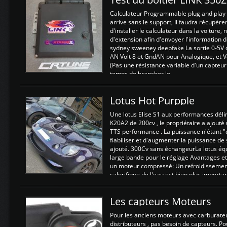
Calculateur Programmable plug and play (
arrive sans le support, Il faudra récupérer
d'installer le calculateur dans la voiture,
d'extension afin d'envoyer l'information d
sydney sweeney deepfake La sortie 0-5V d
AN Volt 8 et GndAN pour Analogique, et Vo
(Pas une résistance variable d'un capteur
temps de brancher le ...
Lotus Hot Purpple
Une lotus Elise S1 aux performances dél
K20A2 de 200cv , le propriétaire a ajouté
TTS performance . La puissance n'étant "
fiabiliser et d'augmenter la puissance de
ajouté. 300Cv sans échangeurLa lotus éq
large bande pour le réglage Avantages et
un moteur compressé: Un refroidissement 
calorifique de l'eau est bien plus importan
Les capteurs Moteurs
Pour les anciens moteurs avec carburate
distributeurs , pas besoin de capteurs. P