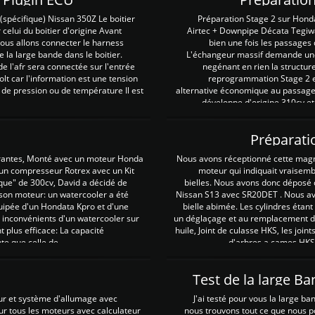
spécifique) Nissan 350Z Le boitier
Préparation Stage 2 sur Hond
 celui du boitier d'origine Avant
Airtec + Downpipe Décata Tegiwa
 nous allons connecter le harness
bien une fois les passages 
e la large bande dans le boitier.
L'échangeur massif demande une 
e l'afr sera connectée sur l'entrée
negénant en rien la structur
lt car l'information est une tension
reprogrammation Stage 2 est
 de pression ou de température Il est
alternative économique au passage 
développe d'origine 310cv et
Préparati
irantes, Monté avec un moteur Honda
Nous avons réceptionné cette mag
 un compresseur Rotrex avec un Kit
moteur qui indiquait vraisem
que" de 300cv, David a décidé de
bielles. Nous avons donc déposé 
 son moteur: un watercooler a été
Nissan S13 avec SR20DET . Nous avo
uipée d'un Hondata Kpro et d'une
bielle abimée. Les cylindres étan
 inconvénients d'un watercooler sur
un déglaçage et au remplacement de
plus efficace: La capacité
huile, Joint de culasse HKS, les jo
te que celle de ...
d'arbres a cames HKS 
Test de la large B
ur et système d'allumage avec
J'ai testé pour vous la large ba
our tous les moteurs avec calculateur
nous trouvons tout ce que nous p