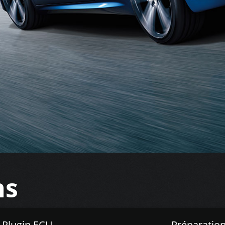
ns
Z Plugin ECU
Préparation