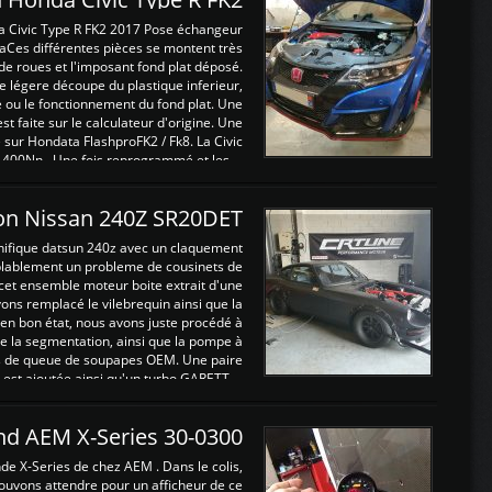
a Civic Type R FK2 2017 Pose échangeur
Ces différentes pièces se montent très
de roues et l'imposant fond plat déposé.
légere découpe du plastique inferieur,
e ou le fonctionnement du fond plat. Une
 faite sur le calculateur d'origine. Une
sur Hondata FlashproFK2 / Fk8. La Civic
 400Nn , Une fois reprogrammé et les ...
on Nissan 240Z SR20DET
nifique datsun 240z avec un claquement
blablement un probleme de cousinets de
cet ensemble moteur boite extrait d'une
ns remplacé le vilebrequin ainsi que la
t en bon état, nous avons juste procédé à
 la segmentation, ainsi que la pompe à
ints de queue de soupapes OEM. Une paire
est ajoutée ainsi qu'un turbo GARETT ...
and AEM X-Series 30-0300
nde X-Series de chez AEM . Dans le colis,
ouvons attendre pour un afficheur de ce