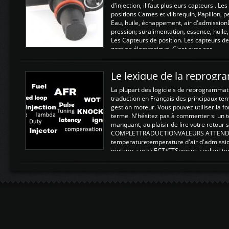
d'injection, il faut plusieurs capteurs . L
positions Cames et vilbrequin, Papillon, 
Eau, huile, échappement, air d'admission
pression; suralimentation, essence, huile,
Les Capteurs de position. Les capteurs de
gestion électronique. C'est avec ces ...
Le lexique de la reprog
La plupart des logiciels de reprogrammati
traduction en Français des principaux te
gestion moteur. Vous pouvez utiliser la fo
terme N'hésitez pas à commenter si un t
manquant, au plaisir de lire votre retou
COMPLETTRADUCTIONVALEURS ATTENDUE
temperaturetemperature d'air d'admissi
moteurs suralsECT/CTSengine coolant t
moteurtemp ex. a froid 80-100°C a ...