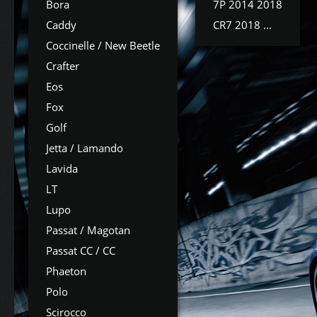
Bora
7P 2014 2018
Caddy
CR7 2018 ...
Coccinelle / New Beetle
Crafter
Eos
Fox
Golf
Jetta / Lamando
Lavida
LT
Lupo
Passat / Magotan
Passat CC / CC
Phaeton
Polo
Scirocco