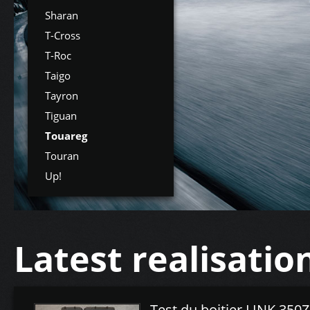
Sharan
T-Cross
T-Roc
Taigo
Tayron
Tiguan
Touareg
Touran
Up!
Latest realisatio
Test du boitier LINK 350