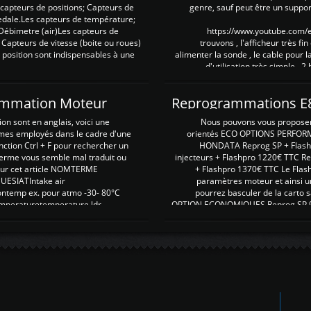
es capteurs de positions; Capteurs de
genre, sauf peut être un suppor
pedale.Les capteurs de température;
Débimetre (air)Les capteurs de
https://www.youtube.com
 Capteurs de vitesse (boite ou roues)
trouvons , l'afficheur très fin
 position sont indispensables à une
alimenter la sonde , le cable pour l
d'utilisation très simple , 2
rammation Moteur
on sont en anglais, voici une
Nous pouvons vous proposer d
rmes employés dans le cadre d'une
orientés ECO OPTIONS PERFOR
nction Ctrl + F pour rechercher un
HONDATA Reprog SP + Flash
erme vous semble mal traduit ou
injecteurs + Flashpro 1220€ TTC R
r sur cet article NOMTERME
+ Flashpro 1370€ TTC Le Flas
SIATIntake air
paramètres moteur et ainsi u
ontemp ex. pour atmo -30- 80°C
pourrez basculer de la carto s
emperaturetemperature ldr
OPTION ECONOMIQUES Reprog SP 98 