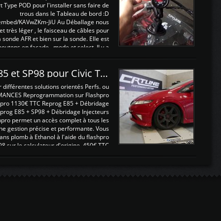
t Type POD pour l'installer sans faire de
trous dans le Tableau de bord :D
/embed/KAVwZKm-JiU Au Déballage nous
 et très léger , le faisceau de câbles pour
a sonde AFR et bien sur la sonde. Elle est
 boutons en façade , mode et select. Il y a
différentes fonctions ...
Reprogrammations E85 et SP98 pour Civic Type R FN2
ifférentes solutions orientés Perfs. ou
MANCES Reprogrammation sur Flashpro
pro 1130€ TTC Reprog E85 + Débridage
eprog E85 + SP98 + Débridage Injecteurs
hpro permet un accès complet à tous les
ne gestion précise et performante. Vous
ans plomb à Ethanol à l'aide du flashpro
sur le calculateur d'origine 450€ TTC
Un gain d'environ 10cv et 15nm ...