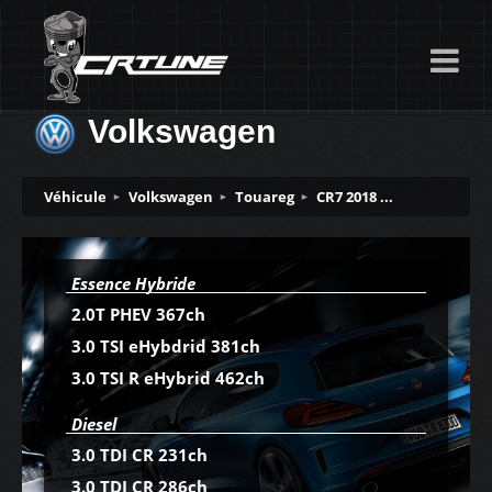
Volkswagen
Véhicule
Volkswagen
Touareg
CR7 2018 ...
Essence Hybride
2.0T PHEV 367ch
3.0 TSI eHybdrid 381ch
3.0 TSI R eHybrid 462ch
Diesel
3.0 TDI CR 231ch
3.0 TDI CR 286ch