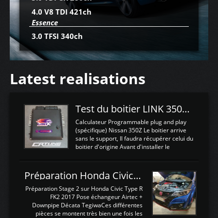
4.0 V8 TDI 421ch
Essence
3.0 TFSI 340ch
Latest realisations
Test du boitier LINK 350Z Plugin ECU
Calculateur Programmable plug and play
(spécifique) Nissan 350Z Le boitier arrive
sans le support, Il faudra récupérer celui du
boitier d'origine Avant d'installer le
calculateur dans la voiture, nous allons
connecter le harness d'extension afin
d'envoyer l'information de la large bande
Préparation Honda Civic Type R FK2
dans le boitier. sydney sweeney deepfake
La sortie 0-5V de l'afr sera connectée sur
Préparation Stage 2 sur Honda Civic Type R
l'entrée AN Volt 8 et GndAN pour
FK2 2017 Pose échangeur Airtec +
Analogique, et Volt car l'information est une
Downpipe Décata TegiwaCes différentes
tension (Pas une résistance variable d'un
pièces se montent très bien une fois les