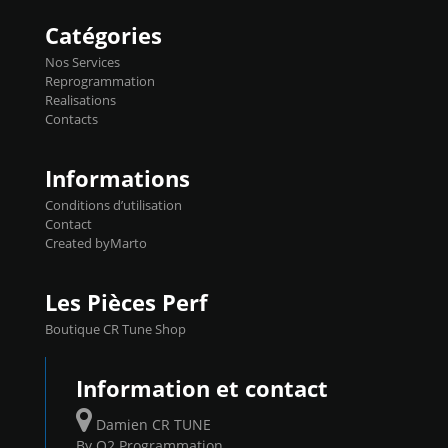
ex. a froid 80-100°C a ...
Flashpro permet un accès complet à tous
les paramètres moteur et ainsi une gestion
Catégories
précise et performante. Vous pourrez
basculer de la carto sans plomb à Ethanol à
Nos Services
l'aide du flashpro OPTION ECONOMIQUES
Reprogrammation
Reprog SP 98 sur le calculateur d'origine
Realisations
450€ TTC Un gain d'environ 10cv et 15nm
Contacts
...
Informations
Conditions d’utilisation
Contact
Created byMarto
Les Pièces Perf
Boutique CR Tune Shop
Information et contact
Damien CR TUNE
By O2 Programmation