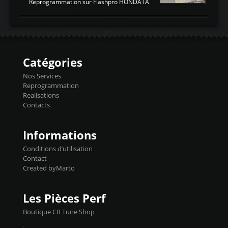
ATTENDUESIATIntake air
Reprogrammation sur Flashpro HONDATA
temperaturetemperature d'air
Reprog SP + Flashpro 1130€ TTC Reprog
d'admissiontemp ex. pour atmo -30- 80°C
E85 + Débridage injecteurs + Flashpro
moteurs suralsECT/CTSengine coolant
1220€ TTC Reprog E85 + SP98 + Débridage
temperaturetemperature ldr moteurtemp
Injecteurs + Flashpro 1370€ TTC Le
ex. a froid 80-100°C a ...
Flashpro permet un accès complet à tous
les paramètres moteur et ainsi une gestion
Catégories
précise et performante. Vous pourrez
basculer de la carto sans plomb à Ethanol à
Nos Services
l'aide du flashpro OPTION ECONOMIQUES
Reprogrammation
Reprog SP 98 sur le calculateur d'origine
Realisations
450€ TTC Un gain d'environ 10cv et 15nm
Contacts
...
Informations
Conditions d’utilisation
Contact
Created byMarto
Les Pièces Perf
Boutique CR Tune Shop