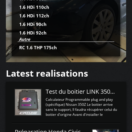
1.6 HDi 110ch
1.6 HDi 112ch
1.6 HDi 90ch
1.6 HDi 92ch
Autre
RC 1.6 THP 175ch
Latest realisations
Test du boitier LINK 350Z Plugin ECU
Calculateur Programmable plug and play
(spécifique) Nissan 350Z Le boitier arrive
sans le support, Il faudra récupérer celui du
boitier d'origine Avant d'installer le
calculateur dans la voiture, nous allons
connecter le harness d'extension afin
d'envoyer l'information de la large bande
Préparation Honda Civic Type R FK2