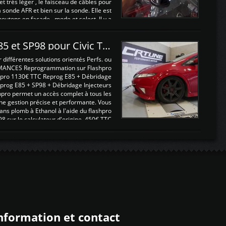
 et très léger , le faisceau de câbles pour
a sonde AFR et bien sur la sonde. Elle est
 boutons en façade , mode et select. Il y a
différentes fonctions ...
Reprogrammations E85 et SP98 pour Civic Type R FN2
ifférentes solutions orientés Perfs. ou
MANCES Reprogrammation sur Flashpro
pro 1130€ TTC Reprog E85 + Débridage
eprog E85 + SP98 + Débridage Injecteurs
hpro permet un accès complet à tous les
ne gestion précise et performante. Vous
ans plomb à Ethanol à l'aide du flashpro
sur le calculateur d'origine 450€ TTC
Un gain d'environ 10cv et 15nm ...
nformation et contact