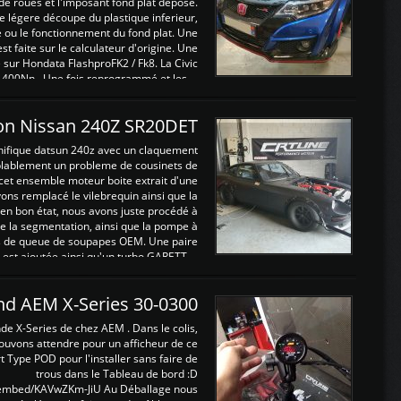
de roues et l'imposant fond plat déposé.
légere découpe du plastique inferieur,
e ou le fonctionnement du fond plat. Une
 faite sur le calculateur d'origine. Une
sur Hondata FlashproFK2 / Fk8. La Civic
 400Nn , Une fois reprogrammé et les ...
on Nissan 240Z SR20DET
nifique datsun 240z avec un claquement
blablement un probleme de cousinets de
cet ensemble moteur boite extrait d'une
ns remplacé le vilebrequin ainsi que la
t en bon état, nous avons juste procédé à
 la segmentation, ainsi que la pompe à
ints de queue de soupapes OEM. Une paire
est ajoutée ainsi qu'un turbo GARETT ...
and AEM X-Series 30-0300
nde X-Series de chez AEM . Dans le colis,
ouvons attendre pour un afficheur de ce
t Type POD pour l'installer sans faire de
trous dans le Tableau de bord :D
/embed/KAVwZKm-JiU Au Déballage nous