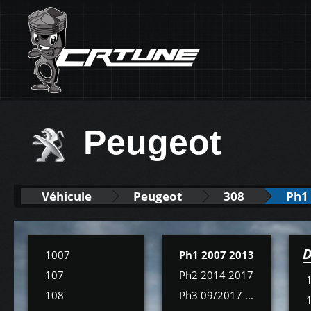
Peugeot
Véhicule
Peugeot
308
Ph1
D
1007
Ph1 2007 2013
107
Ph2 2014 2017
108
Ph3 09/2017 ...