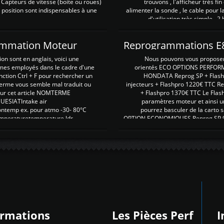
 Capteurs de vitesse (boite ou roues)
trouvons , l'afficheur très fin
 position sont indispensables à une
alimenter la sonde , le cable pour l
d'utilisation très simple , 2
rammation Moteur
on sont en anglais, voici une
Nous pouvons vous proposer d
rmes employés dans le cadre d'une
orientés ECO OPTIONS PERFOR
nction Ctrl + F pour rechercher un
HONDATA Reprog SP + Flash
erme vous semble mal traduit ou
injecteurs + Flashpro 1220€ TTC R
r sur cet article NOMTERME
+ Flashpro 1370€ TTC Le Flas
SIATIntake air
paramètres moteur et ainsi u
ontemp ex. pour atmo -30- 80°C
pourrez basculer de la carto s
emperaturetemperature ldr
OPTION ECONOMIQUES Reprog SP 98 
ormations
Les Pièces Perf
I