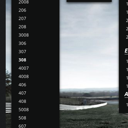
2008
206
207
208
3008
306
E
307
308
4007
4008
406
407
A
408
5008
508
607