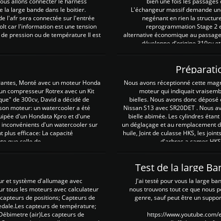
 nous allons connecter le harness
bien une fois les passages 
e la large bande dans le boitier.
L'échangeur massif demande une 
e l'afr sera connectée sur l'entrée
negénant en rien la structur
lt car l'information est une tension
reprogrammation Stage 2 est
 de pression ou de température Il est
alternative économique au passage 
développe d'origine 310cv et
Préparati
irantes, Monté avec un moteur Honda
Nous avons réceptionné cette mag
 un compresseur Rotrex avec un Kit
moteur qui indiquait vraisem
que" de 300cv, David a décidé de
bielles. Nous avons donc déposé 
 son moteur: un watercooler a été
Nissan S13 avec SR20DET . Nous avo
uipée d'un Hondata Kpro et d'une
bielle abimée. Les cylindres étan
 inconvénients d'un watercooler sur
un déglaçage et au remplacement de
plus efficace: La capacité
huile, Joint de culasse HKS, les jo
te que celle de ...
d'arbres a cames HKS 
Test de la large B
ur et système d'allumage avec
J'ai testé pour vous la large ba
our tous les moteurs avec calculateur
nous trouvons tout ce que nous p
es capteurs de positions; Capteurs de
genre, sauf peut être un suppor
pedale.Les capteurs de température;
Débimetre (air)Les capteurs de
https://www.youtube.com