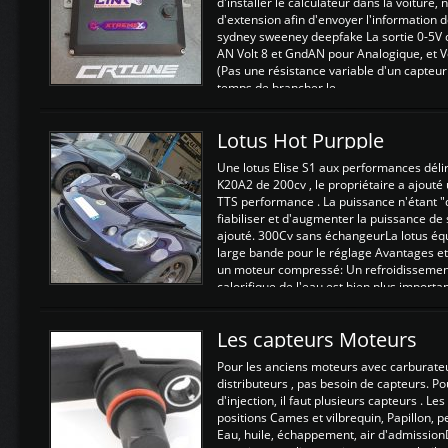
d'installer le calculateur dans la voiture,
d'extension afin d'envoyer l'information d
sydney sweeney deepfake La sortie 0-5V d
AN Volt 8 et GndAN pour Analogique, et Vo
(Pas une résistance variable d'un capteur
temps de brancher le ...
Lotus Hot Purpple
Une lotus Elise S1 aux performances dél
K20A2 de 200cv , le propriétaire a ajouté
TTS performance . La puissance n'étant "
fiabiliser et d'augmenter la puissance de
ajouté. 300Cv sans échangeurLa lotus éq
large bande pour le réglage Avantages et
un moteur compressé: Un refroidissement 
calorifique de l'eau est bien plus importan
Les capteurs Moteurs
Pour les anciens moteurs avec carburate
distributeurs , pas besoin de capteurs. P
d'injection, il faut plusieurs capteurs . L
positions Cames et vilbrequin, Papillon, 
Eau, huile, échappement, air d'admission