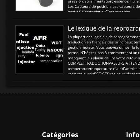
pression; suralimentation, essence, huile,
Les Capteurs de position. Les capteurs de
gestion électronique. C'est avec ces ...
Le lexique de la reprog
La plupart des logiciels de reprogrammati
traduction en Français des principaux te
gestion moteur. Vous pouvez utiliser la fo
terme N'hésitez pas à commenter si un t
manquant, au plaisir de lire votre retou
COMPLETTRADUCTIONVALEURS ATTENDUE
temperaturetemperature d'air d'admissi
moteurs suralsECT/CTSengine coolant t
moteurtemp ex. a froid 80-100°C a ...
Catégories
Inf